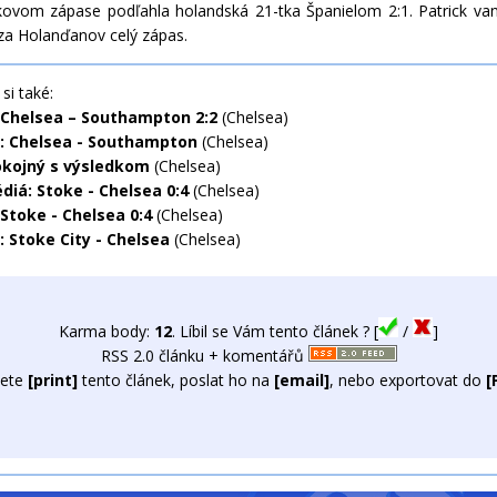
kovom zápase podľahla holandská 21-tka Španielom 2:1. Patrick va
za Holanďanov celý zápas.
si také:
 Chelsea – Southampton 2:2
(Chelsea)
: Chelsea - Southampton
(Chelsea)
okojný s výsledkom
(Chelsea)
diá: Stoke - Chelsea 0:4
(Chelsea)
 Stoke - Chelsea 0:4
(Chelsea)
: Stoke City - Chelsea
(Chelsea)
Karma body:
12
. Líbil se Vám tento článek ? [
/
]
RSS 2.0 článku + komentářů
ete
[print]
tento článek, poslat ho na
[email]
, nebo exportovat do
[