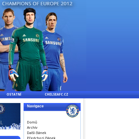
OSTATNÍ
CHELSEAFC.CZ
Navigace
Domů
Archív
Další článek
Předchozí článek