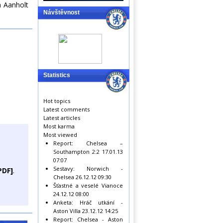
n Aanholt
Návštěvnost
Statistics
Hot topics
Latest comments
Latest articles
Most karma
Most viewed
Report: Chelsea –
Southampton 2:2
17.01.13
07:07
Sestavy: Norwich -
PDF]
.
Chelsea
26.12.12 09:30
Šťastné a veselé Vianoce
24.12.12 08:00
Anketa: Hráč utkání -
Aston Villa
23.12.12 14:25
Report: Chelsea - Aston