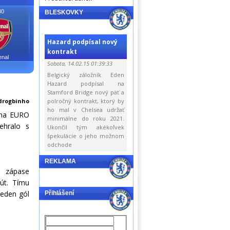
30
BLESKOVKY
Hazard podpísal nový
kontrakt
enal
Sobota, 14.02.15 01:39:33
Belgický záložník Eden
Hazard podpísal na
Stamford Bridge nový päť a
drogbinho
polročný kontrakt, ktorý by
ho mal v Chelsea udržať
 na EURO
minimálne do roku 2021.
ehralo s
Ukončil tým akékoľvek
špekulácie o jeho možnom
odchode
REKLAMA
m zápase
út. Tímu
jeden gól
Přihlášení