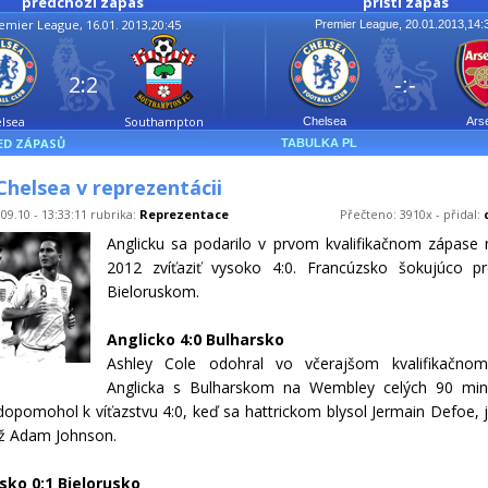
předchozí zápas
příští zápas
emier League, 16.01. 2013,20:45
Premier League, 20.01.2013,14:
2:2
-:-
lsea
Southampton
Chelsea
Ars
ED ZÁPASŮ
TABULKA PL
Chelsea v reprezentácii
09.10 - 13:33:11 rubrika:
Reprezentace
Přečteno: 3910x - přidal:
Anglicku sa podarilo v prvom kvalifikačnom zápase
2012 zvíťaziť vysoko 4:0. Francúzsko šokujúco pr
Bieloruskom.
Anglicko 4:0 Bulharsko
Ashley Cole odohral vo včerajšom kvalifikačno
Anglicka s Bulharskom na Wembley celých 90 min
dopomohol k víťazstvu 4:0, keď sa hattrickom blysol Jermain Defoe, 
iež Adam Johnson.
sko 0:1 Bielorusko