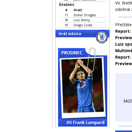
Vo štvrt
Útočníci
odohral 
#
Hráč:
11
Didier Drogba
18
Loic Rémy
Přečtěte 
19
Diego Costa
Report:
Hráč měsíce
Preview
Luiz sp
Multimé
Report:
Preview
Můž