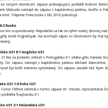
i vo svojom domácom zápase prekvapujúco podľahli hráčom Bieloru
ent Malouda nastúpil do zápasu s kapitánskou páskou, keďže si Pat
 trest. Trápenie Francúzska z MS 2010 pokračuje.
0:2 Rusko
rkov bol suspendovaný. Nepodieľal sa tak na výhre ruskej zbornej na
 góly strelil Pogrebnyak. Na utorňajší zápas so Slovinskom by mal by
pravený.
lsko U21 0:1 Anglicko U21
j 21-tke sa podarilo zvíťaziť v Portugalsku 0:1 vďaka gólu Daniela Stu
ty. Do zápasu nastúpil s kapitánskou páskou Michael Mancienne,
usel byť kvôli zraneniu vystriedaný. Do zápasu zasiahli tiež Ryan B
.
sko U21 1:0 Írsko U21
 Conor Clifford odohral v tomto zápase 81. minúte, reprezentácia Ír
e podľahla Švajčiarsku 0:1.
sko U21 2:1 Holandsko U21