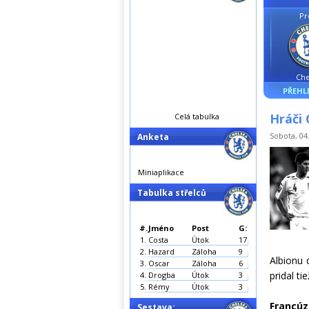
Pr
Che
PŘEHL
Hráči 
Celá tabulka
Sobota, 04.
Anketa
Miniaplikace
Tabulka střelců
#.
Jméno
Post
G:
1.
Costa
Útok
17
2.
Hazard
Záloha
9
Albionu 
3.
Oscar
Záloha
6
pridal t
4.
Drogba
Útok
3
5.
Rémy
Útok
3
Francúz
Sestava: