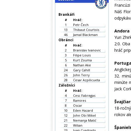
Francúz
Náš Flor
Brankáři
odpykáva
#
Hráč:
1
Petr Čech
13
Thibaut Courtois
Andora 
46
Jamal Blackman
Yuri Zhi
Obránci
2:0. Oba
#
Hráč:
hráč pri
2
Branislav Ivanovic
3
Filipe Louis
5
Kurt Zouma
Portuga
6
Nathan Ake
Anglicke
24
Gary Cahill
26
John Terry
32. minú
28
Cesar Azpilicueta
minúte m
Záložníci
Jack Cork
#
Hráč:
4
Cesc Fabregas
7
Ramires
Švajčiar
8
Oscar
18-ročný
10
Eden Hazard
rokov al
12
John Obi Mikel
21
Nemanja Matić
22
Wilian
Španiel
23
Juan Cuadrado