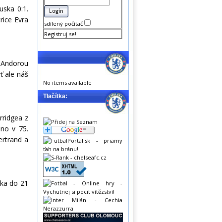
ska 0:1.
rice Evra
sdílený počítač
Registruj se!
d Andorou
ť ale náš
No items available
Tlačítka:
rridgea z
 no v 75.
ertrand a
ska do 21