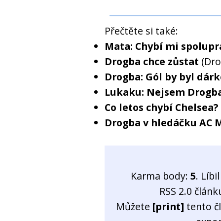
Přečtěte si také:
Mata: Chybí mi spolupr
Drogba chce zůstat
(Dro
Drogba: Gól by byl dár
Lukaku: Nejsem Drogb
Co letos chybí Chelsea?
Drogba v hledáčku AC 
Karma body:
5
. Líb
RSS 2.0 člán
Můžete
[print]
tento č