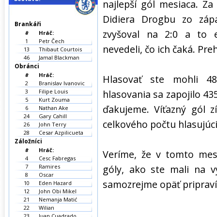
najlepší gól mesiaca. Za
Didiera Drogbu zo záp
Brankáři
zvyšoval na 2:0 a to 
#
Hráč:
1
Petr Čech
nevedeli, čo ich čaká. Preh
13
Thibaut Courtois
46
Jamal Blackman
Obránci
#
Hráč:
Hlasovať ste mohli 4
2
Branislav Ivanovic
3
Filipe Louis
hlasovania sa zapojilo 4
5
Kurt Zouma
ďakujeme. Víťazný gól z
6
Nathan Ake
24
Gary Cahill
celkového počtu hlasujúc
26
John Terry
28
Cesar Azpilicueta
Záložníci
#
Hráč:
Veríme, že v tomto mes
4
Cesc Fabregas
7
Ramires
góly, ako ste mali na 
8
Oscar
samozrejme opäť pripraví
10
Eden Hazard
12
John Obi Mikel
21
Nemanja Matić
22
Wilian
23
Juan Cuadrado