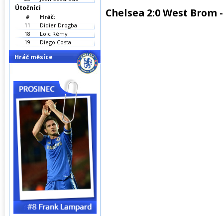
Útočníci
Chelsea 2:0 West Brom 
#
Hráč:
11
Didier Drogba
18
Loic Rémy
19
Diego Costa
Hráč měsíce