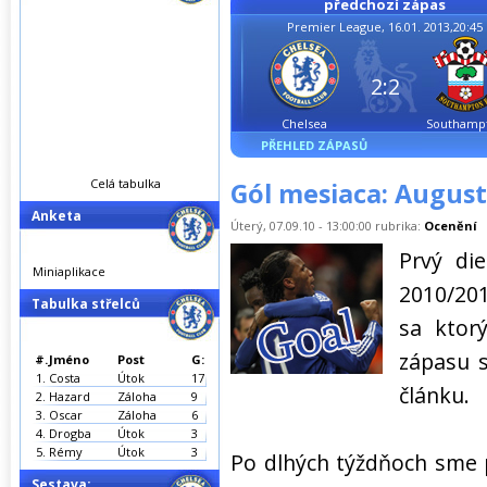
předchozí zápas
Premier League, 16.01. 2013,20:45
2:2
Chelsea
Southamp
PŘEHLED ZÁPASŮ
Celá tabulka
Gól mesiaca: Augus
Anketa
Úterý, 07.09.10 - 13:00:00 rubrika:
Ocenění
Prvý di
Miniaplikace
2010/20
Tabulka střelců
sa ktor
zápasu s
#.
Jméno
Post
G:
1.
Costa
Útok
17
článku.
2.
Hazard
Záloha
9
3.
Oscar
Záloha
6
4.
Drogba
Útok
3
5.
Rémy
Útok
3
Po dlhých týždňoch sme p
Sestava: