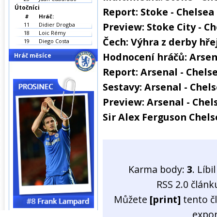
Útočníci
Report: Stoke - Chelsea 
#
Hráč:
Preview: Stoke City - C
11
Didier Drogba
18
Loic Rémy
Čech: Výhra z derby hře
19
Diego Costa
Hodnocení hráčů: Arsen
Hráč měsíce
Report: Arsenal - Chelse
Sestavy: Arsenal - Chel
Preview: Arsenal - Chel
Sir Alex Ferguson Chel
Karma body:
3
. Líb
RSS 2.0 člán
Můžete
[print]
tento č
expo