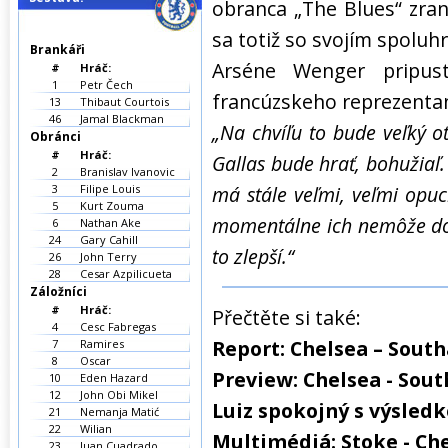
obranca „The Blues“ zrani
sa totiž so svojím spolu
Brankáři
Arséne Wenger pripus
#
Hráč:
1
Petr Čech
francúzskeho reprezenta
13
Thibaut Courtois
46
Jamal Blackman
„Na chvíľu to bude veľký 
Obránci
#
Hráč:
Gallas bude hrať, bohužiaľ
2
Branislav Ivanovic
3
Filipe Louis
má stále veľmi, veľmi opuc
5
Kurt Zouma
momentálne ich nemôže dos
6
Nathan Ake
24
Gary Cahill
to zlepší.“
26
John Terry
28
Cesar Azpilicueta
Záložníci
#
Hráč:
Přečtěte si také:
4
Cesc Fabregas
Report: Chelsea – Sout
7
Ramires
8
Oscar
Preview: Chelsea - So
10
Eden Hazard
12
John Obi Mikel
Luiz spokojný s výsled
21
Nemanja Matić
22
Wilian
Multimédiá: Stoke - Che
23
Juan Cuadrado