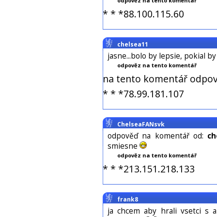
odpověz na tento komentář
* * *88.100.115.60
chelsea11
jasne...bolo by lepsie, pokial b
odpověz na tento komentář
na tento komentář odpov
* * *78.99.181.107
ChelseaFANsvk
odpověď na komentář od:
ch
smiesne
odpověz na tento komentář
* * *213.151.218.133
frank8
ja chcem aby hrali vsetci s