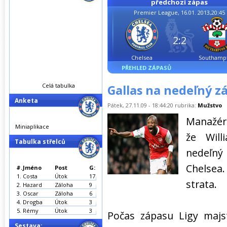
předchozí zápas
Premier League, 16.01. 2013,20:45
2:2
Chelsea
Southamp
PŘEHLED ZÁPASŮ
Celá tabulka
Gallas na nedeľný z
Anketa
Pátek, 27.11.09 - 18:44:20 rubrika:
Mužstvo
Manažér 
Miniaplikace
že Will
Tabulka střelců
nedeľný
Chelsea.
#.
Jméno
Post
G:
1.
Costa
Útok
17
strata.
2.
Hazard
Záloha
9
3.
Oscar
Záloha
6
4.
Drogba
Útok
3
5.
Rémy
Útok
3
Počas zápasu Ligy majs
Sestava: