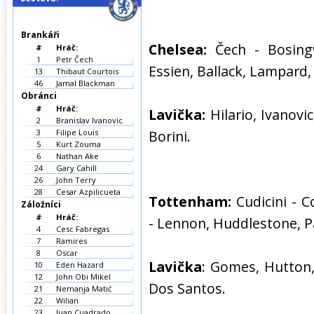
Brankáři
Chelsea:
Čech - Bosingwa
#
Hráč:
1
Petr Čech
Essien, Ballack, Lampard,
13
Thibaut Courtois
46
Jamal Blackman
Obránci
#
Hráč:
Lavička:
Hilario, Ivanovi
2
Branislav Ivanovic
3
Filipe Louis
Borini.
5
Kurt Zouma
6
Nathan Ake
24
Gary Cahill
26
John Terry
28
Cesar Azpilicueta
Tottenham:
Cudicini - C
Záložníci
#
Hráč:
- Lennon, Huddlestone, Pa
4
Cesc Fabregas
7
Ramires
8
Oscar
Lavička
: Gomes, Hutton,
10
Eden Hazard
12
John Obi Mikel
Dos Santos.
21
Nemanja Matić
22
Wilian
23
Juan Cuadrado