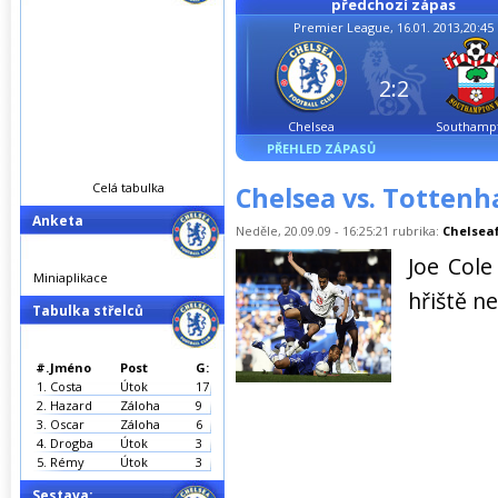
předchozí zápas
Premier League, 16.01. 2013,20:45
2:2
Chelsea
Southamp
PŘEHLED ZÁPASŮ
Celá tabulka
Chelsea vs. Tottenh
Anketa
Neděle, 20.09.09 - 16:25:21 rubrika:
Chelseaf
Joe Col
Miniaplikace
hřiště ne
Tabulka střelců
#.
Jméno
Post
G:
1.
Costa
Útok
17
2.
Hazard
Záloha
9
3.
Oscar
Záloha
6
4.
Drogba
Útok
3
5.
Rémy
Útok
3
Sestava: