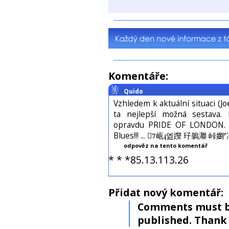
Komentáře:
Quido
Vzhledem k aktuální situaci (Jo
ta nejlepší možná sestava.
opravdu PRIDE OF LONDON. T
Blues!!! ... ﾂ㼘ɻ엞躞 㺭鵢㶌 峠
odpověz na tento komentář
* * *85.13.113.26
Přidat nový komentář:
Comments must b
published. Thank 