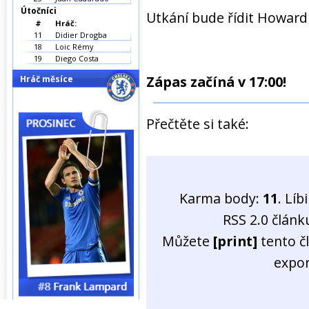
Útočníci
Utkání bude řídit Howar
#
Hráč:
11
Didier Drogba
18
Loic Rémy
19
Diego Costa
Zápas začíná v 17:00!
Hráč měsíce
Přečtěte si také:
Karma body:
11
. Líb
RSS 2.0 člán
Můžete
[print]
tento č
expo