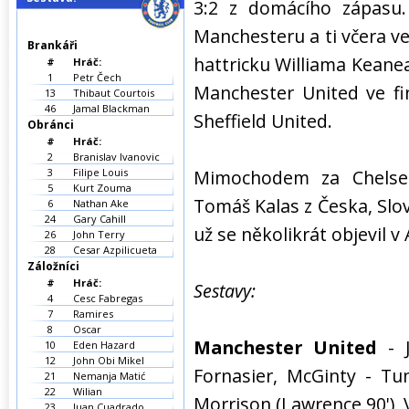
3:2 z domácího zápasu.
Manchesteru a ti včera več
Brankáři
hattricku Williama Keane
#
Hráč:
1
Petr Čech
Manchester United ve fi
13
Thibaut Courtois
46
Jamal Blackman
Sheffield United.
Obránci
#
Hráč:
2
Branislav Ivanovic
3
Filipe Louis
Mimochodem za Chelsea
5
Kurt Zouma
Tomáš Kalas z Česka, Slov
6
Nathan Ake
24
Gary Cahill
už se několikrát objevil 
26
John Terry
28
Cesar Azpilicueta
Záložníci
#
Hráč:
Sestavy:
4
Cesc Fabregas
7
Ramires
8
Oscar
Manchester United
- 
10
Eden Hazard
12
John Obi Mikel
Fornasier, McGinty - Tunn
21
Nemanja Matić
22
Wilian
Morrison (Lawrence 90'), 
23
Juan Cuadrado