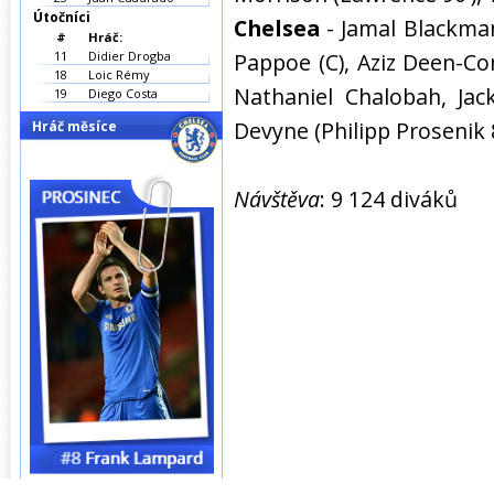
Útočníci
Chelsea
- Jamal Blackma
#
Hráč:
11
Didier Drogba
Pappoe (C), Aziz Deen-Co
18
Loic Rémy
Nathaniel Chalobah, Jac
19
Diego Costa
Devyne (Philipp Prosenik 8
Hráč měsíce
Návštěva
: 9 124 diváků