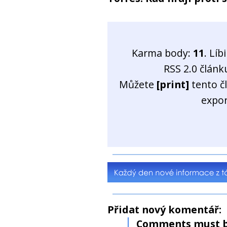
Karma body:
11
. Líb
RSS 2.0 člán
Můžete
[print]
tento č
expo
Přidat nový komentář:
Comments must b