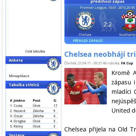
předchozí zápas
Premier League, 16.01. 2013,20:45
2:2
Chelsea
Southamp
PŘEHLED ZÁPASŮ
Celá tabulka
Chelsea neobhájí tr
Anketa
Čtvrtek, 21.04.11 - 09:31:46 rubrika:
FA Cup
Kromě A
Miniaplikace
zápasu i
Tabulka střelců
mladíci 
nejúsp
#.
Jméno
Post
G:
1.
Costa
Útok
17
United do
2.
Hazard
Záloha
9
3.
Oscar
Záloha
6
4.
Drogba
Útok
3
5.
Rémy
Útok
3
Chelsea přijela na Old 
Sestava: