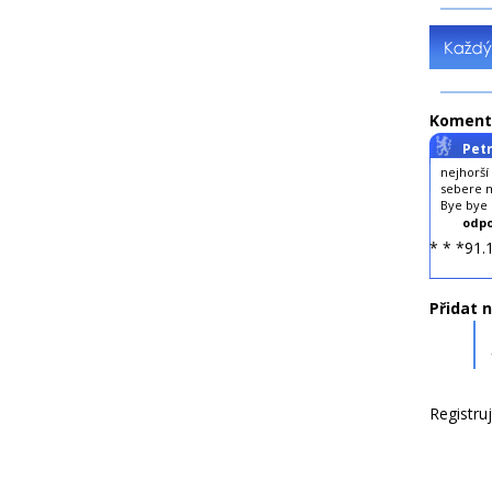
Koment
Petr
nejhorší
sebere m
Bye bye b
odpo
* * *91.
Přidat 
Registru