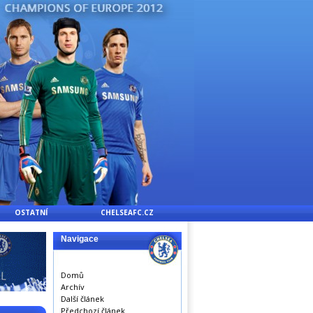
OSTATNÍ
CHELSEAFC.CZ
Navigace
Domů
Archív
Další článek
Předchozí článek