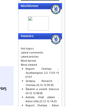
Návštěvnost
Statistics
Hot topics
Latest comments
Latest articles
Most karma
Most viewed
Report: Chelsea –
Southampton 2:2
17.01.13
07:07
Sestavy: Norwich -
Chelsea
26.12.12 09:30
PDF]
.
Šťastné a veselé Vianoce
24.12.12 08:00
Anketa: Hráč utkání -
Aston Villa
23.12.12 14:25
Report: Chelsea - Aston