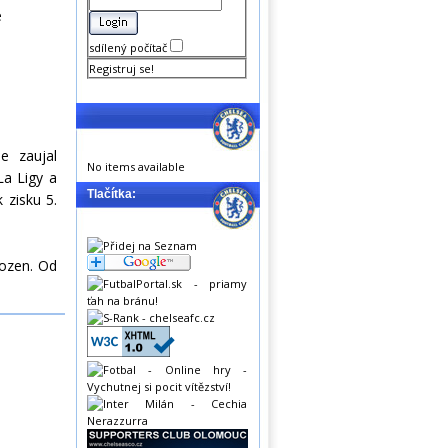
e
sdílený počítač
Registruj se!
e zaujal
No items available
La Ligy a
Tlačítka:
 zisku 5.
hozen. Od