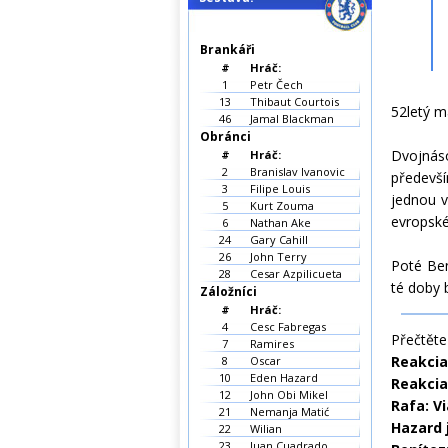
Brankáři
#
Hráč:
1
Petr Čech
13
Thibaut Courtois
52letý m
46
Jamal Blackman
Obránci
Dvojnás
#
Hráč:
2
Branislav Ivanovic
předevší
3
Filipe Louis
jednou v
5
Kurt Zouma
evropské
6
Nathan Ake
24
Gary Cahill
26
John Terry
Poté Ben
28
Cesar Azpilicueta
té doby 
Záložníci
#
Hráč:
4
Cesc Fabregas
Přečtěte 
7
Ramires
Reakcia
8
Oscar
10
Eden Hazard
Reakcia
12
John Obi Mikel
Rafa: V
21
Nemanja Matić
Hazard 
22
Wilian
23
Juan Cuadrado