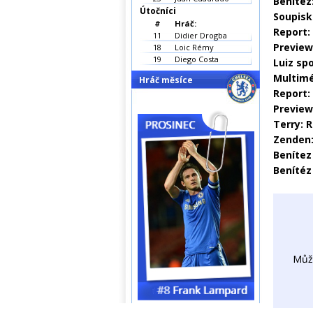
Benítez
Útočníci
Soupisk
#
Hráč:
Report:
11
Didier Drogba
Preview
18
Loic Rémy
19
Diego Costa
Luiz sp
Multimé
Hráč měsíce
Report:
Preview
Terry: 
Zenden:
Benítez 
Benítéz
Můž