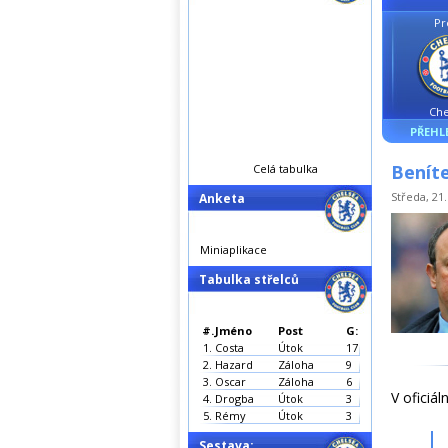
Pr
Che
PŘEHL
Benít
Celá tabulka
Středa, 21.
Anketa
Miniaplikace
Tabulka střelců
#.
Jméno
Post
G:
1.
Costa
Útok
17
2.
Hazard
Záloha
9
3.
Oscar
Záloha
6
V oficiá
4.
Drogba
Útok
3
5.
Rémy
Útok
3
Sestava: