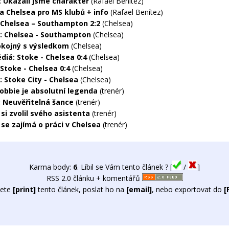
: Ukázali jsme charakter
(Rafael Benítez)
a Chelsea pro MS klubů + info
(Rafael Benítez)
 Chelsea – Southampton 2:2
(Chelsea)
: Chelsea - Southampton
(Chelsea)
okojný s výsledkom
(Chelsea)
diá: Stoke - Chelsea 0:4
(Chelsea)
 Stoke - Chelsea 0:4
(Chelsea)
: Stoke City - Chelsea
(Chelsea)
Robbie je absolutní legenda
(trenér)
 Neuvěřitelná šance
(trenér)
si zvolil svého asistenta
(trenér)
 se zajímá o práci v Chelsea
(trenér)
Karma body:
6
. Líbil se Vám tento článek ? [
/
]
RSS 2.0 článku + komentářů
ete
[print]
tento článek, poslat ho na
[email]
, nebo exportovat do
[