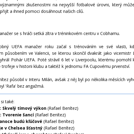
významnými zkušenostmi na nejvyšší fotbalové úrovni, který můž
přijít a ihned pomoci dosáhnout našich cílů.
anažer se s hráči setká zítra v tréninkovém centru v Cobhamu.
obný UEFA manažer roku začal s trénováním ve své vlasti, kd
m působením ve Valencii, se kterou skončil dvakrát jako vicemistr 
yhrál Pohár UEFA. Poté strávil 6 let v Liverpoolu, kterému pomohl k
 trofeje v historii klubu a taktéž k jednomu FA Cupovému prvenství.
ítez působil v Interu Milán, avšak z něj byl po několika měsících vy
byl 'Rafa' bez angažmá.
si také:
: Skvelý tímový výkon
(Rafael Benítez)
: Tvorenie šancí
(Rafael Benítez)
ianoce budú kľúčové
(Rafael Benítez)
je v Chelsea šťastný
(Rafael Benítez)