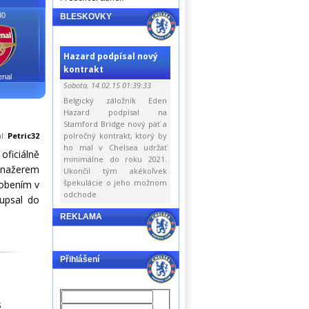
30
BLESKOVKY
Hazard podpísal nový
kontrakt
enal
Sobota, 14.02.15 01:39:33
Belgický záložník Eden
Hazard podpísal na
Stamford Bridge nový päť a
al:
Petric32
polročný kontrakt, ktorý by
ho mal v Chelsea udržať
oficiálně
minimálne do roku 2021.
anažerem
Ukončil tým akékoľvek
špekulácie o jeho možnom
sobením v
odchode
 upsal do
REKLAMA
Přihlášení
s