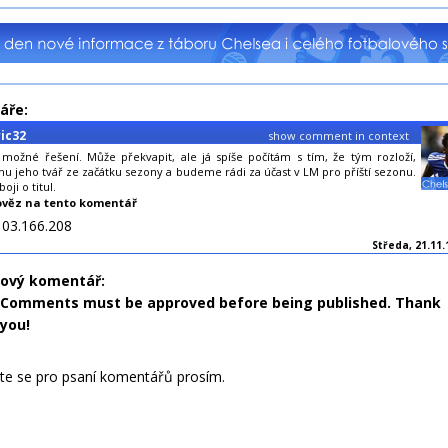
áře:
ic32
show comment in context
 možné řešení. Může překvapit, ale já spíše počítám s tím, že tým rozloží,
u jeho tvář ze začátku sezony a budeme rádi za účast v LM pro příští sezonu.
oji o titul.
věz na tento komentář
103.166.208
Středa, 21.11.
nový komentář:
Comments must be approved before being published. Thank
you!
jte se pro psaní komentářů prosím.