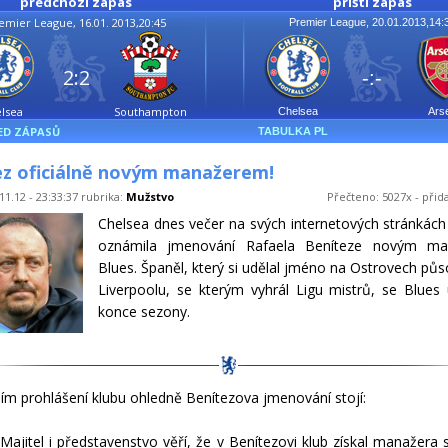
předchozí zápas
příští zápas
emier League, 16.01. 2013,20:45
Premier League, 20.01.2013,14:
2:2
-:-
lsea
Southampton
Chelsea
Ars
ED ZÁPASŮ
TABULKA PL
ez oficiálně novým manažerem!
11.12 - 23:33:37 rubrika:
Mužstvo
Přečteno: 5027x - přid
Chelsea dnes večer na svých internetových stránkách 
oznámila jmenování Rafaela Beníteze novým m
Blues. Španěl, který si udělal jméno na Ostrovech pů
Liverpoolu, se kterým vyhrál Ligu mistrů, se Blues
konce sezony.
lním prohlášení klubu ohledně Benítezova jmenování stojí:
Majitel i představenstvo věří, že v Benítezovi klub získal manažera 