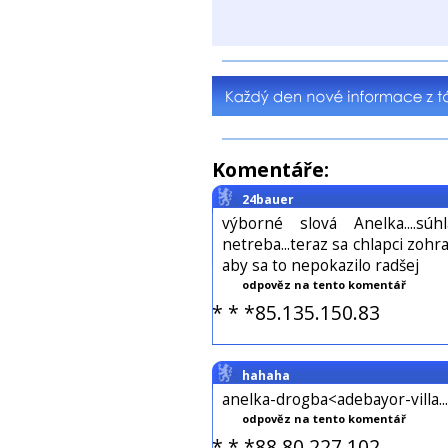
Komentáře:
24bauer
výborné slová Anelka....
netreba...teraz sa chlapci zohra
aby sa to nepokazilo radšej
odpověz na tento komentář
* * *85.135.150.83
hahaha
anelka-drogba<adebayor-villa..
odpověz na tento komentář
* * *88.80.227.102