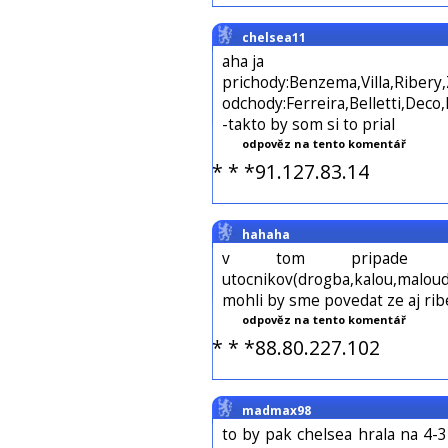
chelsea11
aha ja
prichody:Benzema,Villa,Ribery,
odchody:Ferreira,Belletti,Deco,
-takto by som si to prial
odpověz na tento komentář
* * *91.127.83.14
hahaha
v tom pripade 
utocnikov(drogba,kalou,malou
mohli by sme povedat ze aj rib
odpověz na tento komentář
* * *88.80.227.102
madmax98
to by pak chelsea hrala na 4-3