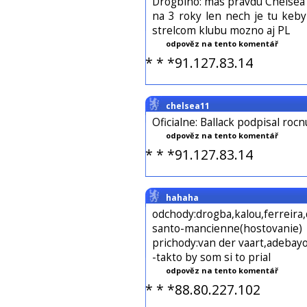
Drogbino: mas pravdu Chelsea 
na 3 roky len nech je tu keb
strelcom klubu mozno aj PL
odpověz na tento komentář
* * *91.127.83.14
chelsea11
Oficialne: Ballack podpisal roc
odpověz na tento komentář
* * *91.127.83.14
hahaha
odchody:drogba,kalou,ferreira,
santo-mancienne(hostovanie)
prichody:van der vaart,adebay
-takto by som si to prial
odpověz na tento komentář
* * *88.80.227.102