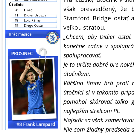
Útočníci
však presvedčený, že 
#
Hráč:
11
Didier Drogba
Stamford Bridge ostať a
18
Loic Rémy
19
Diego Costa
veľkou stratou.
Hráč měsíce
„Chcem, aby Didier ostal.
konečne začne v spoluprá
spolupracovať.
Je to určite dobré pre nov
útočníkmi.
Väčšina tímov hrá proti
útočníci si v takomto prí
pomohol skórovať toľko 
najlepším strelcom PL.
Najskôr sa však zameriav
Nie som žiadny predseda a