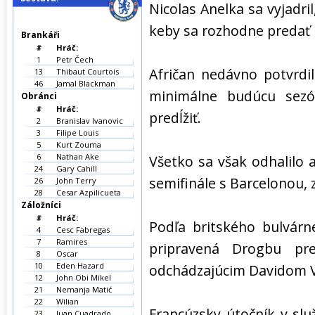
Nicolas Anelka sa vyjadri
keby sa rozhodne predať
Brankáři
#
Hráč:
1
Petr Čech
Afričan nedávno potvrdi
13
Thibaut Courtois
46
Jamal Blackman
minimálne budúcu sezó
Obránci
#
Hráč:
predĺžiť.
2
Branislav Ivanovic
3
Filipe Louis
5
Kurt Zouma
6
Nathan Ake
Všetko sa však odhalilo 
24
Gary Cahill
semifinále s Barcelonou, z
26
John Terry
28
Cesar Azpilicueta
Záložníci
#
Hráč:
Podľa britského bulvárn
4
Cesc Fabregas
7
Ramires
pripravená Drogbu pr
8
Oscar
10
Eden Hazard
odchádzajúcim Davidom Vi
12
John Obi Mikel
21
Nemanja Matić
22
Wilian
Francúzsky útočník v slu
23
Juan Cuadrado