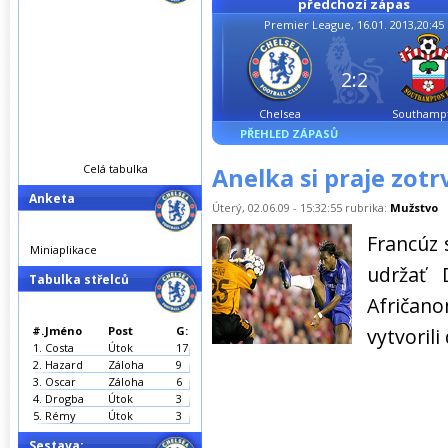
předchozí zápas
Premier League, 16.01. 2013,20:45
2:2
Chelsea
Southamp
PŘEHLED ZÁPASŮ
Celá tabulka
Anelka si praje zot
Anketa
Úterý, 02.06.09 - 15:32:55 rubrika:
Mužstvo
Francúz 
Miniaplikace
udržať 
Tabulka střelců
Afričano
#.
Jméno
Post
G:
vytvoril
1.
Costa
Útok
17
2.
Hazard
Záloha
9
3.
Oscar
Záloha
6
4.
Drogba
Útok
3
5.
Rémy
Útok
3
Sestava: