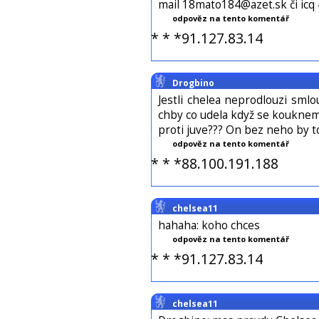
mail 18mato184@azet.sk či ic
odpověz na tento komentář
* * *91.127.83.14
Drogbino
Jestli chelea neprodlouzi sml
chby co udela když se kouknem 
proti juve??? On bez neho by t
odpověz na tento komentář
* * *88.100.191.188
chelsea11
hahaha: koho chces
odpověz na tento komentář
* * *91.127.83.14
chelsea11