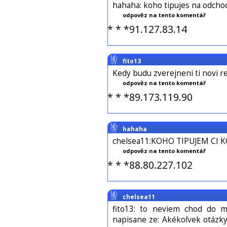
hahaha: koho tipujes na odcho
odpověz na tento komentář
* * *91.127.83.14
fito13
Kedy budu zverejneni ti novi re
odpověz na tento komentář
* * *89.173.119.90
hahaha
chelsea11:KOHO TIPUJEM CI
odpověz na tento komentář
* * *88.80.227.102
chelsea11
fito13: to neviem chod do 
napisane ze: Akékoľvek otázky 