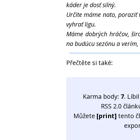
káder je dosť silný.
Určite máme nato, poraziť 
vyhrať ligu.
Máme dobrých hráčov, širo
na budúcu sezónu a verím, 
Přečtěte si také:
Karma body:
7
. Líb
RSS 2.0 člán
Můžete
[print]
tento č
expo