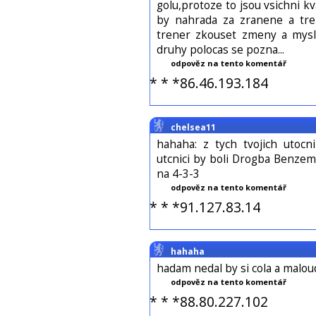
golu,protoze to jsou vsichni kva
by nahrada za zranene a tre
trener zkouset zmeny a mysli
druhy polocas se pozna...
odpověz na tento komentář
* * *86.46.193.184
chelsea11
hahaha: z tych tvojich utocn
utcnici by boli Drogba Benzem
na 4-3-3
odpověz na tento komentář
* * *91.127.83.14
hahaha
hadam nedal by si cola a malou
odpověz na tento komentář
* * *88.80.227.102