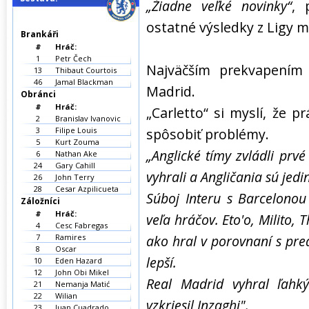
„Žiadne veľké novinky“
, 
ostatné výsledky z Ligy m
Brankáři
#
Hráč:
1
Petr Čech
Najväčším prekvapením 
13
Thibaut Courtois
46
Jamal Blackman
Madrid.
Obránci
#
Hráč:
„Carletto“ si myslí, že 
2
Branislav Ivanovic
3
Filipe Louis
spôsobiť problémy.
5
Kurt Zouma
„Anglické tímy zvládli prvé
6
Nathan Ake
24
Gary Cahill
vyhrali a Angličania sú jedin
26
John Terry
28
Cesar Azpilicueta
Súboj Interu s Barcelonou 
Záložníci
#
Hráč:
veľa hráčov. Eto'o, Milito,
4
Cesc Fabregas
7
Ramires
ako hral v porovnaní s pre
8
Oscar
lepší.
10
Eden Hazard
12
John Obi Mikel
Real Madrid vyhral ľahk
21
Nemanja Matić
22
Wilian
vzkriesil Inzaghi".
23
Juan Cuadrado