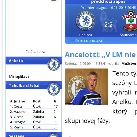
předchozí zápas
Premier League, 16.01. 2013,20:45
2:2
Chelsea
Southamp
PŘEHLED ZÁPASŮ
Celá tabulka
Ancelotti: „V LM ni
Anketa
Sobota, 19.09.09 - 18:35:41 rubrika:
Mužstvo
Tento tý
Miniaplikace
sezóny 
Tabulka střelců
vyhrali
Anelku. 
#.
Jméno
Post
G:
1.
Costa
Útok
17
ktorý 
2.
Hazard
Záloha
9
3.
Oscar
Záloha
6
skupinovej fázy.
4.
Drogba
Útok
3
5.
Rémy
Útok
3
Sestava: