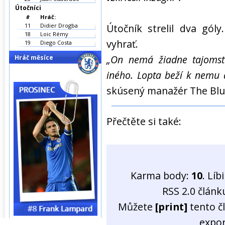
Útočníci
#
Hráč:
11
Didier Drogba
Útočník strelil dva gól
18
Loic Rémy
vyhrať.
19
Diego Costa
„On nemá žiadne tajomstv
Hráč měsíce
iného. Lopta beží k nemu 
skúsený manažér The Blu
Přečtěte si také:
Karma body:
10
. Líb
RSS 2.0 člán
Můžete
[print]
tento č
expo