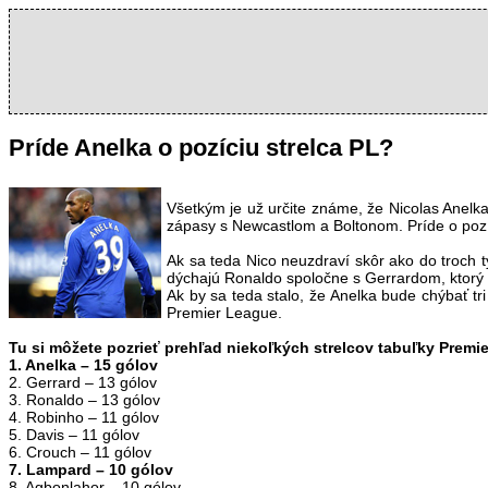
Príde Anelka o pozíciu strelca PL?
Všetkým je už určite známe, že Nicolas Anelk
zápasy s Newcastlom a Boltonom. Príde o pozí
Ak sa teda Nico neuzdraví skôr ako do troch 
dýchajú Ronaldo spoločne s Gerrardom, ktorý
Ak by sa teda stalo, že Anelka bude chýbať tri
Premier League.
Tu si môžete pozrieť prehľad niekoľkých strelcov tabuľky Premi
1. Anelka – 15 gólov
2. Gerrard – 13 gólov
3. Ronaldo – 13 gólov
4. Robinho – 11 gólov
5. Davis – 11 gólov
6. Crouch – 11 gólov
7. Lampard – 10 gólov
8. Agbonlahor – 10 gólov