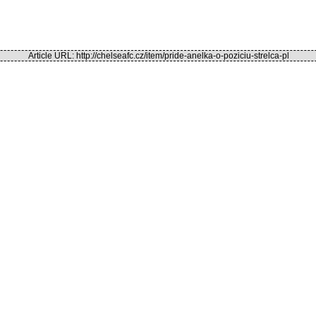
Article URL: http://chelseafc.cz/item/pride-anelka-o-poziciu-strelca-pl