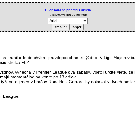
Click here to print this article
(this box will not be printed)
a sa zranil a bude chýbať pravdepodobne tri týždne. V Lige Majstrov b
ciu strelca PL?
týždňov, vynechá v Premier League dva zápasy. Všetci určite viete, 
 majú momentálne na konte po 13 gólov.
 týždne a jeden z hráčov Ronaldo - Gerrard by dokázal v dvoch nasleduj
er League.