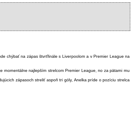
ude chýbať na zápas štvrťfinále s Liverpoolom a v Premier League na
že je momentálne najlepším strelcom Premier League, no za pätami mu
úcich zápasoch streliť aspoň tri góly, Anelka príde o pozíciu strelca