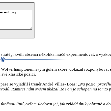
stratég, kvůli absenci několika hráčů experimentovat, a vyzkou
 s Wolverhamptonem svým gólem skóre, dokázal rozpohybovat so
 své klasické pozici.
ase se vyjádřil i trenér André Villas- Boas:
„Na pozici pravého
ůvodů. Ramires nám ovšem ukázal, že i on je schopen na tomto po
točnou linií, ovšem sledovat jej, jak zvládá úniky obraně a do