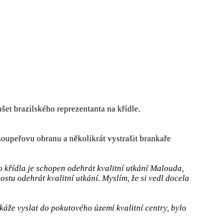
šet brazilského reprezentanta na křídle.
upeřovu obranu a několikrát vystrašit brankaře
 křídla je schopen odehrát kvalitní utkání Malouda,
stu odehrát kvalitní utkání. Myslím, že si vedl docela
káže vyslat do pokutového území kvalitní centry, bylo