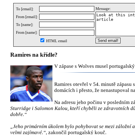
Message:
To [email]:
From [email]:
To [name]:
From [name]:
HTML email
Ramires na křídle?
V zápase s Wolves musel portugalský 
Ramires otevřel v 54. minutě zápasu
domácích i přesto, že nenastupoval na
Na adresu jeho počinu v posledním záp
Sturridge i Salomon Kalou, kteří chyběli ze zdravotních d
dobře.“
„Jeho primárním úkolem bylo pohybovat se mezi záložní a ú
velmi zajímavé.“
, zakončil portugalský kouč.