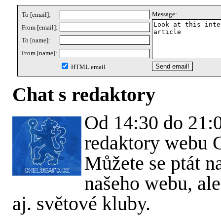
Message:
To [email]:
From [email]:
To [name]:
From [name]:
HTML email
Chat s redaktory
Od 14:30 do 21:0
redaktory webu C
Můžete se ptát n
našeho webu, ale 
aj. světové kluby.