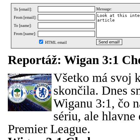
Message:
To [email]:
From [email]:
To [name]:
From [name]:
HTML email
Reportáž: Wigan 3:1 Ch
Všetko má svoj k
skončila. Dnes s
Wiganu 3:1, čo n
sériu, ale hlavne
Premier League.