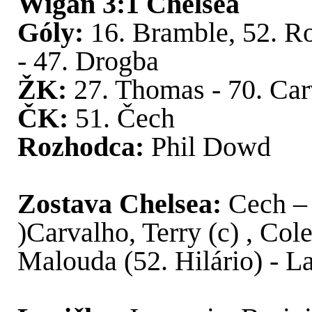
Wigan 3:1 Chelsea
Góly:
16. Bramble, 52. Ro
- 47. Drogba
ŽK:
27. Thomas - 70. Car
ČK:
51. Čech
Rozhodca:
Phil Dowd
Zostava Chelsea:
Cech –
)Carvalho, Terry (c) , Cole
Malouda (52. Hilário) - 